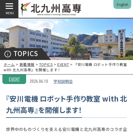
English
MENU
TOPICS
ホーム
>
新着情報
>
TOPICS
>
EVENT
> 『安川電機 ロボット手作り教室
with 北九州高専』を開催します！
EVENT
学校説明会
2026.06.10
『安川電機 ロボット手作り教室 with 北
九州高専』を開催します！
世界中のものづくりを支える安川電機と北九州高専のコラボ企