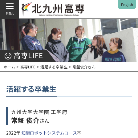
English
MENU
高専LIFE
ホーム
>
高専LIFE
>
活躍する卒業生
> 常盤俊介さん
活躍する卒業生
九州大学大学院 工学府
常盤 俊介
さん
2022年
知能ロボットシステムコース
卒