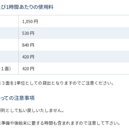
び1時間あたりの使用料
）
1,050 円
）
530 円
）
840 円
）
420 円
（１面）
420 円
は３面を1単位としての貸出となりますのでご注意ください。
っての注意事項
原則として払い戻しいたしません。
は準備や後始末に要する時間も含まれますので注意して下さい。