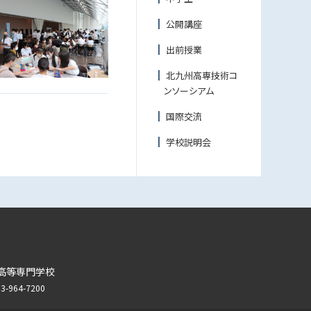
公開講座
出前授業
北九州高専技術コ
ンソーシアム
国際交流
学校説明会
高等専門学校
964-7200