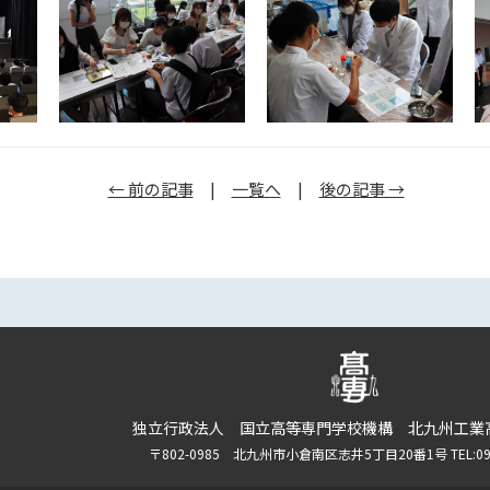
← 前の記事
|
一覧へ
|
後の記事 →
独立行政法人 国立高等専門学校機構 北九州工業
〒802-0985 北九州市小倉南区志井5丁目20番1号 TEL:093-