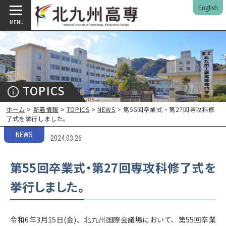
English
MENU
TOPICS
ホーム
>
新着情報
>
TOPICS
>
NEWS
> 第55回卒業式・第27回専攻科修
了式を挙行しました。
NEWS
2024.03.26
第55回卒業式・第27回専攻科修了式を
挙行しました。
令和6年3月15日(金)、北九州国際会議場において、第55回卒業