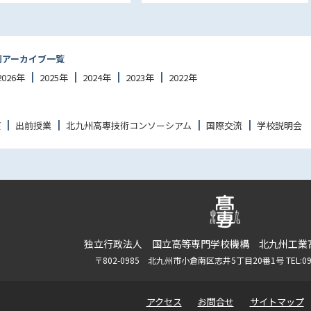
別アーカイブ一覧
2026年
2025年
2024年
2023年
2022年
座
出前授業
北九州高専技術コンソーシアム
国際交流
学校説明会
独立行政法人 国立高等専門学校機構 北九州工業
〒802-0985 北九州市小倉南区志井5丁目20番1号 TEL:093-
アクセス
お問合せ
サイトマップ