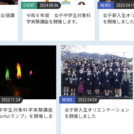
EVENT
2024.08.06
NEWS
2023.04.1
で出張講
令和６年度 女子中学生対象科
女子新入生オ
学実験講座を開催します。
を開催しまし
2022.11.24
NEWS
2022.04.04
中学生対象科学実験講座
女子新入生オリエンテーション
lorfulランプ」を開催しま
を開催しました