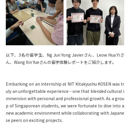
以下、3名の留学生、Ng Jun Yong Javierさん、Leow Hua Yiさ
ん、Wang Xin Yueさんの留学体験レポートをご紹介します。
Embarking on an internship at NIT Kitakyushu KOSEN was tr
uly an unforgettable experience—one that blended cultural i
mmersion with personal and professional growth. As a grou
p of Singaporean students, we were fortunate to dive into a
new academic environment while collaborating with Japane
se peers on exciting projects.