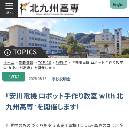
English
MENU
TOPICS
ホーム
>
新着情報
>
TOPICS
>
EVENT
> 『安川電機 ロボット手作り教室
with 北九州高専』を開催します！
EVENT
学校説明会
2025.05.16
『安川電機 ロボット手作り教室 with 北
九州高専』を開催します！
世界中のものづくりを支える安川電機と北九州高専のコラボ企