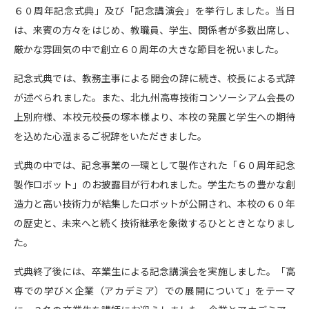
６０周年記念式典」及び「記念講演会」を挙行しました。当日
は、来賓の方々をはじめ、教職員、学生、関係者が多数出席し、
厳かな雰囲気の中で創立６０周年の大きな節目を祝いました。
記念式典では、教務主事による開会の辞に続き、校長による式辞
が述べられました。また、北九州高専技術コンソーシアム会長の
上別府様、本校元校長の塚本様より、本校の発展と学生への期待
を込めた心温まるご祝辞をいただきました。
式典の中では、記念事業の一環として製作された「６０周年記念
製作ロボット」のお披露目が行われました。学生たちの豊かな創
造力と高い技術力が結集したロボットが公開され、本校の６０年
の歴史と、未来へと続く技術継承を象徴するひとときとなりまし
た。
式典終了後には、卒業生による記念講演会を実施しました。「高
専での学び×企業（アカデミア）での展開について」をテーマ