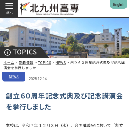
English
MENU
TOPICS
ホーム
>
新着情報
>
TOPICS
>
NEWS
> 創立６０周年記念式典及び記念講
演会を挙行しました
NEWS
2025.12.04
創立６０周年記念式典及び記念講演会
を挙行しました
本校は、令和７年１２月３日（水）、合同講義室において「創立