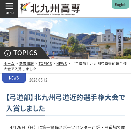
English
MENU
TOPICS
ホーム
>
新着情報
>
TOPICS
>
NEWS
> 【弓道部】北九州弓道近的選手権
大会で入賞しました
NEWS
2026.05.12
【弓道部】北九州弓道近的選手権大会で
入賞しました
4月26日（日）に第一警備スポーツセンター戸畑・弓道場で開