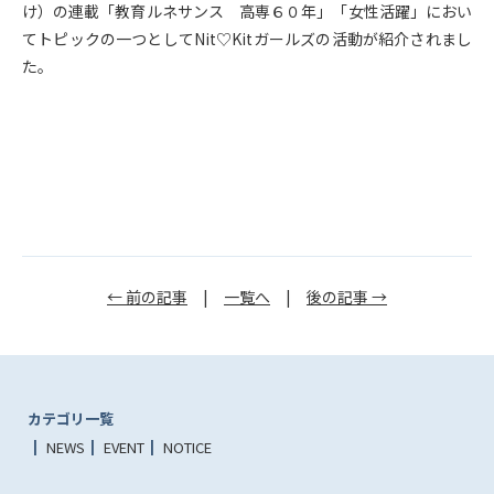
け）の連載「教育ルネサンス 高専６０年」「女性活躍」におい
てトピックの一つとしてNit♡Kitガールズの活動が紹介されまし
た。
← 前の記事
|
一覧へ
|
後の記事 →
カテゴリ一覧
NEWS
EVENT
NOTICE