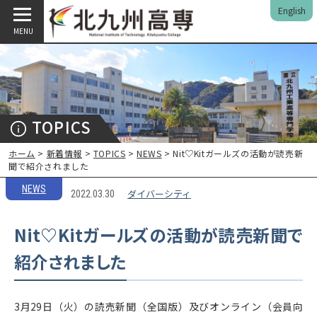
English
MENU
TOPICS
ホーム
>
新着情報
>
TOPICS
>
NEWS
> Nit♡Kitガールズの活動が読売新
聞で紹介されました
NEWS
ダイバーシティ
2022.03.30
Nit♡Kitガールズの活動が読売新聞で
紹介されました
3月29日（火）の読売新聞（全国版）及びオンライン（会員向