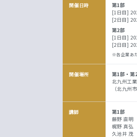
第1部
開催日時
[1日目] 2
[2日目] 2
第2部
[1日目] 2
[2日目] 2
※各企業あ
第1部・第
開催場所
北九州工業
（北九州市
第1部
講師
藤野 直明
梶野 真弘
久池井 茂