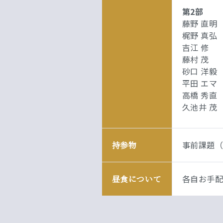
第2部
藤野 直明
梶野 真弘
吉江 修 
藤村 茂 
砂口 洋毅
平田 エマ
高橋 秀直
久池井 茂
事前課題（
持参物
各自お手
昼食について