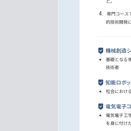
と。
専門コース
的技術開発
機械創造シ
基礎となる
技術者
知能ロボッ
社会におけ
電気電子
電気電子工
を身に付け