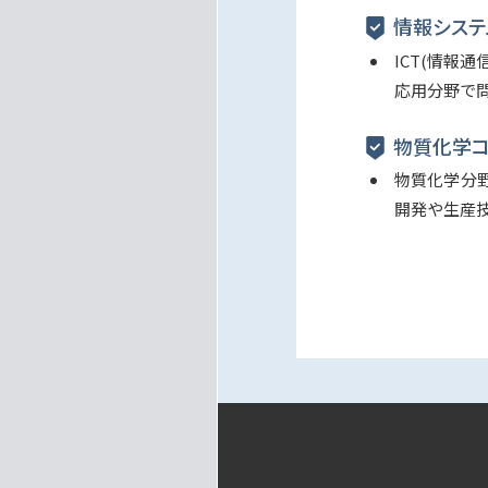
情報システ
ICT(情
応用分野で
物質化学
物質化学分
開発や生産