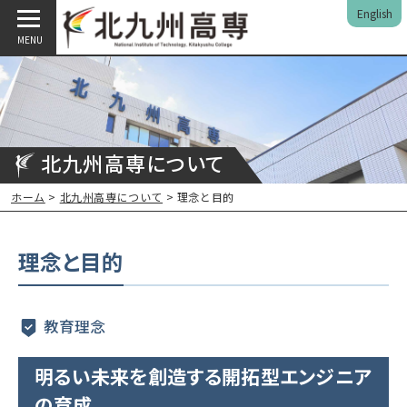
English
MENU
北九州高専について
ホーム
>
北九州高専について
> 理念と目的
理念と目的
教育理念
明るい未来を創造する開拓型エンジニア
の育成