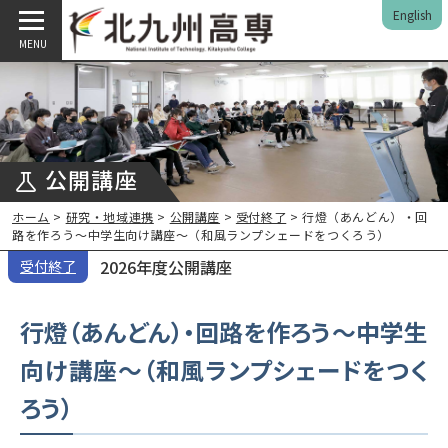
English
MENU
公開講座
ホーム
>
研究・地域連携
>
公開講座
>
受付終了
> 行燈（あんどん）・回
路を作ろう～中学生向け講座～（和風ランプシェードをつくろう）
2026年度公開講座
受付終了
行燈（あんどん）・回路を作ろう～中学生
向け講座～（和風ランプシェードをつく
ろう）