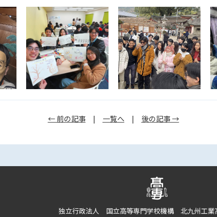
← 前の記事
|
一覧へ
|
後の記事 →
独立行政法人 国立高等専門学校機構 北九州工業