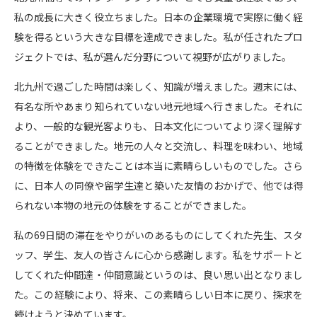
私の成長に大きく役立ちました。日本の企業環境で実際に働く経
験を得るという大きな目標を達成できました。私が任されたプロ
ジェクトでは、私が選んだ分野について視野が広がりました。
北九州で過ごした時間は楽しく、知識が増えました。週末には、
有名な所やあまり知られていない地元地域へ行きました。それに
より、一般的な観光客よりも、日本文化についてより深く理解す
ることができました。地元の人々と交流し、料理を味わい、地域
の特徴を体験をできたことは本当に素晴らしいものでした。さら
に、日本人の同僚や留学生達と築いた友情のおかげで、他では得
られない本物の地元の体験をすることができました。
私の69日間の滞在をやりがいのあるものにしてくれた先生、スタ
ッフ、学生、友人の皆さんに心から感謝します。私をサポートと
してくれた仲間達・仲間意識というのは、良い思い出となりまし
た。この経験により、将来、この素晴らしい日本に戻り、探求を
続けようと決めています。