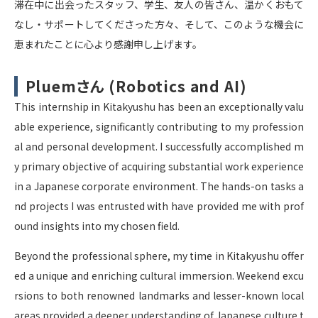
滞在中に出会ったスタッフ、学生、友人の皆さん、温かくおもて
なし・サポートしてくださった方々、そして、このような機会に
恵まれたことに心より感謝申し上げます。
Pluemさん (Robotics and AI)
This internship in Kitakyushu has been an exceptionally valu
able experience, significantly contributing to my profession
al and personal development. I successfully accomplished m
y primary objective of acquiring substantial work experience
in a Japanese corporate environment. The hands-on tasks a
nd projects I was entrusted with have provided me with prof
ound insights into my chosen field.
Beyond the professional sphere, my time in Kitakyushu offer
ed a unique and enriching cultural immersion. Weekend excu
rsions to both renowned landmarks and lesser-known local
areas provided a deeper understanding of Japanese culture t