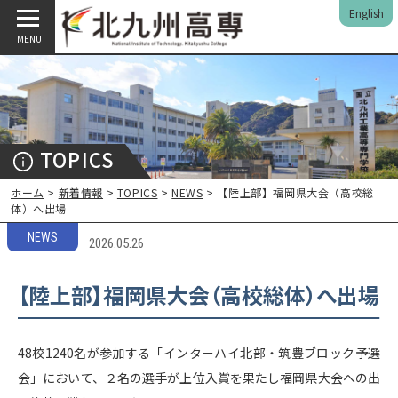
English
MENU
TOPICS
ホーム
>
新着情報
>
TOPICS
>
NEWS
> 【陸上部】福岡県大会（高校総
体）へ出場
NEWS
2026.05.26
【陸上部】福岡県大会（高校総体）へ出場
48校1240名が参加する「インターハイ北部・筑豊ブロック予選
会」において、２名の選手が上位入賞を果たし福岡県大会への出