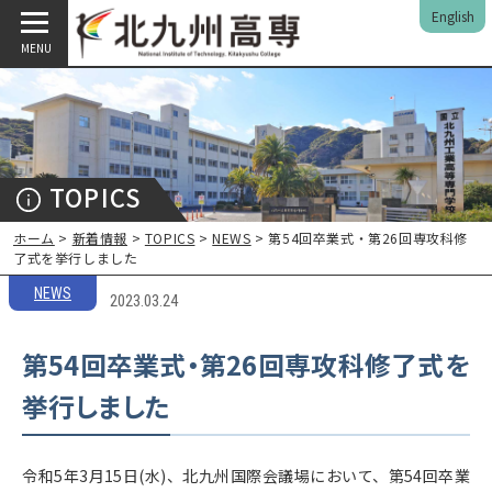
English
MENU
TOPICS
ホーム
>
新着情報
>
TOPICS
>
NEWS
> 第54回卒業式・第26回専攻科修
了式を挙行しました
NEWS
2023.03.24
第54回卒業式・第26回専攻科修了式を
挙行しました
令和5年3月15日(水)、北九州国際会議場において、第54回卒業