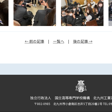
← 前の記事
|
一覧へ
|
後の記事 →
独立行政法人 国立高等専門学校機構 北九州工業
〒802-0985 北九州市小倉南区志井5丁目20番1号 TEL:093-