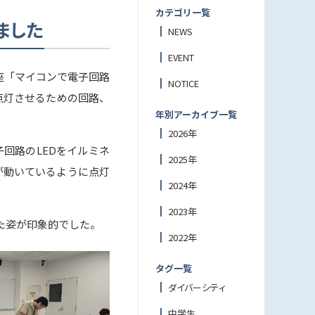
カテゴリ一覧
ました
NEWS
EVENT
座「マイコンで電子回路
NOTICE
点灯させるための回路、
年別アーカイブ一覧
2026年
子回路のLEDをイルミネ
2025年
が動いているように点灯
2024年
2023年
た姿が印象的でした。
2022年
タグ一覧
ダイバーシティ
中学生