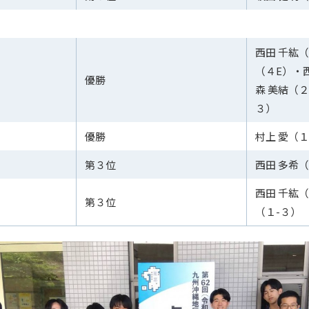
西田 千紘（
（４E）・
優勝
森 美結（２
３）
優勝
村上 愛（１
第３位
西田 多希（
西田 千紘（
第３位
（１-３）