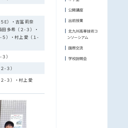
公開講座
出前授業
５E）・吉冨 莉奈
西田 多希（２-３）・
北九州高専技術コ
-５）・村上 愛（１-
ンソーシアム
国際交流
-３）
学校説明会
２-３）
２-３）・村上 愛