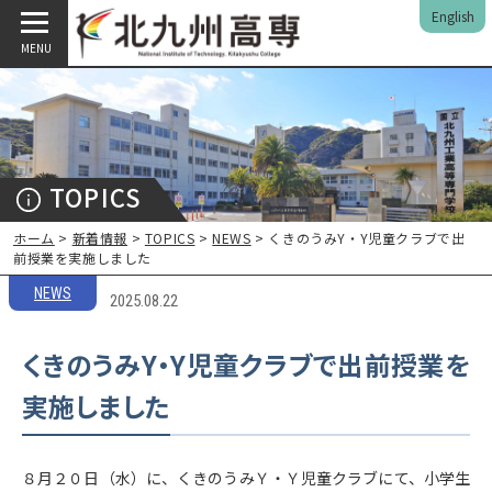
English
MENU
TOPICS
ホーム
>
新着情報
>
TOPICS
>
NEWS
> くきのうみY・Y児童クラブで出
前授業を実施しました
NEWS
2025.08.22
くきのうみY・Y児童クラブで出前授業を
実施しました
８月２０日（水）に、くきのうみＹ・Ｙ児童クラブにて、小学生