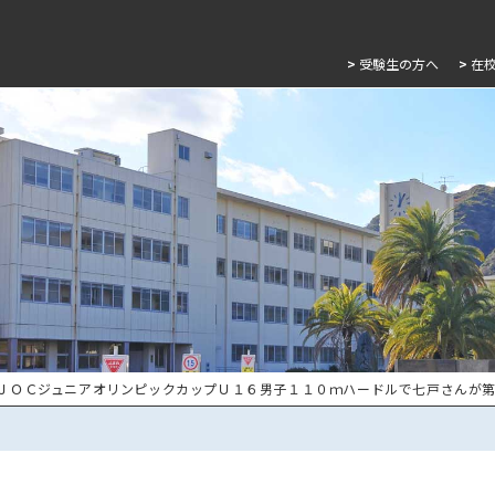
>
受験生の方へ
>
在
 ＪＯＣジュニアオリンピックカップＵ１６男子１１０ｍハードルで七戸さんが