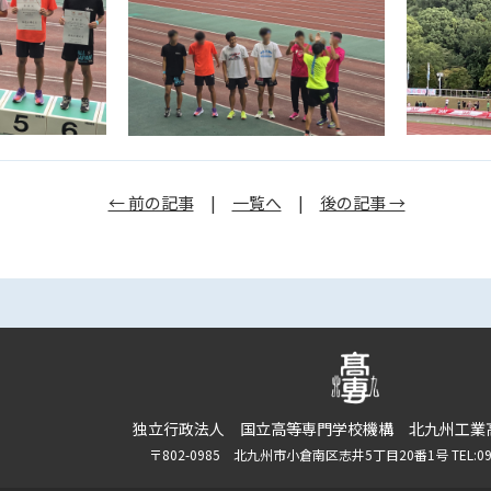
← 前の記事
|
一覧へ
|
後の記事 →
独立行政法人 国立高等専門学校機構 北九州工業
〒802-0985 北九州市小倉南区志井5丁目20番1号 TEL:093-