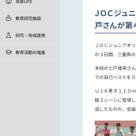
高専LIFE
ＪＯＣジュ
教育研究施設
戸さんが第
研究・地域連携
ＪＯＣジュニアオリ
教育活動の推進
の３日間、三重県の
本校の七戸稜来さん
での自己ベストを０
Ｕ１６男子１１０ｍ
組２レーンに登場し
逃したものの、全国