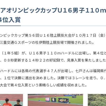
ニアオリンピックカップＵ１６男子１１０
４位入賞
ンピックカップ第５６回Ｕ１６陸上競技大会が１０月１７日（金
三重交通Ｇスポーツの杜伊勢陸上競技場で開催されました。
（１年５組）が、Ｕ１６男子１１０ｍハードルに出場し、第４位
．０８秒更新する１４秒２２の好記録で、見事入賞を果たしまし
ハードルには各県の代表選手４７人が出場し、七戸さんは福岡県
、１位で決勝に進出を決めました。決勝では３レーンを走り、０
大会で第４位入賞という素晴らしい成績を収めました。