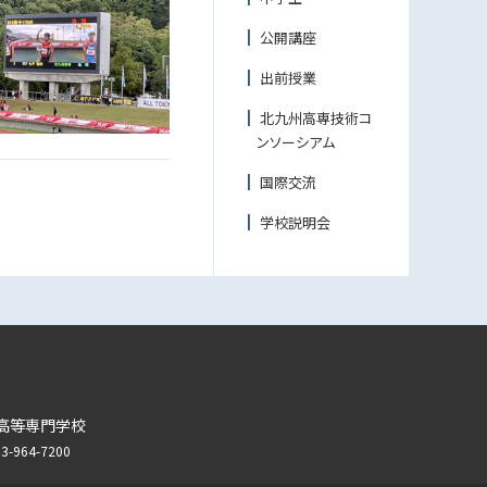
公開講座
出前授業
北九州高専技術コ
ンソーシアム
国際交流
学校説明会
高等専門学校
964-7200