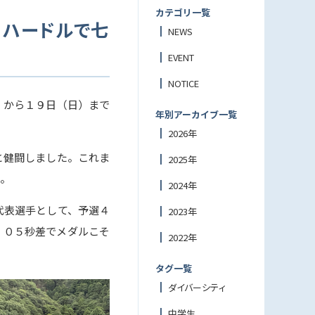
カテゴリ一覧
ｍハードルで七
NEWS
EVENT
NOTICE
）から１９日（日）まで
年別アーカイブ一覧
2026年
と健闘しました。これま
2025年
た。
2024年
代表選手として、予選４
2023年
．０５秒差でメダルこそ
2022年
タグ一覧
ダイバーシティ
中学生