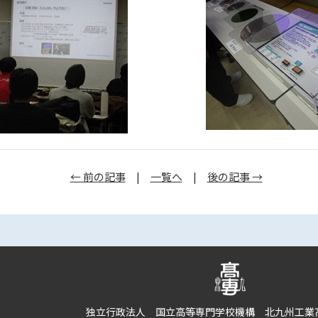
← 前の記事
|
一覧へ
|
後の記事 →
独立行政法人 国立高等専門学校機構 北九州工業