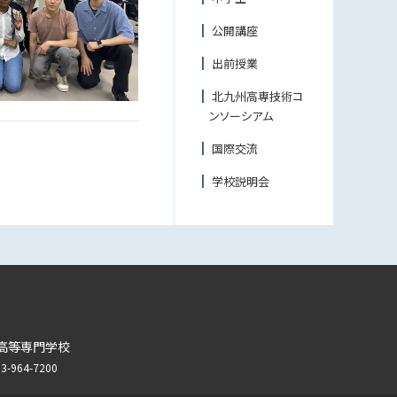
公開講座
出前授業
北九州高専技術コ
ンソーシアム
国際交流
学校説明会
高等専門学校
964-7200