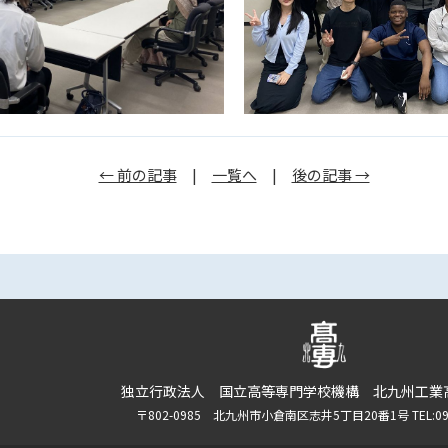
← 前の記事
|
一覧へ
|
後の記事 →
独立行政法人 国立高等専門学校機構 北九州工業
〒802-0985 北九州市小倉南区志井5丁目20番1号 TEL:093-