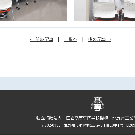
← 前の記事
|
一覧へ
|
後の記事 →
独立行政法人 国立高等専門学校機構 北九州工業
〒802-0985 北九州市小倉南区志井5丁目20番1号 TEL:093-