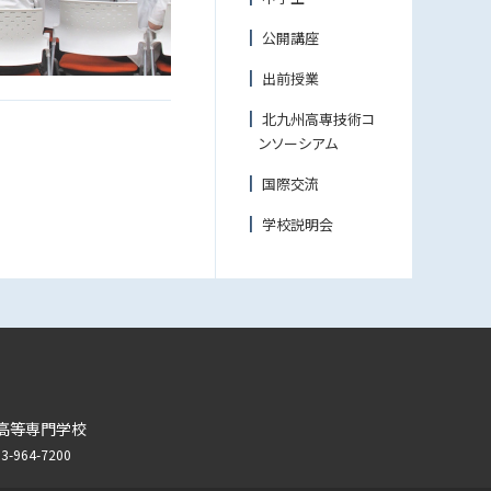
公開講座
出前授業
北九州高専技術コ
ンソーシアム
国際交流
学校説明会
高等専門学校
964-7200