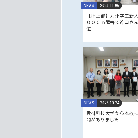
NEWS
2025.11.06
【陸上部】九州学生新
０００ｍ障害で斧口さ
位
NEWS
2025.10.24
雲林科技大学から本校
問がありました