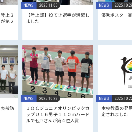
NEWS
2025.11.05
NEWS
2025.10.2
人陸上３
【陸上部】投てき選手が活躍し
優秀ポスター
んが第２
ました
NEWS
2025.10.23
NEWS
2025.10.2
に表敬訪
ＪＯＣジュニアオリンピックカ
本校教員の発
ップＵ１６男子１１０ｍハード
定されました
ルで七戸さんが第４位入賞