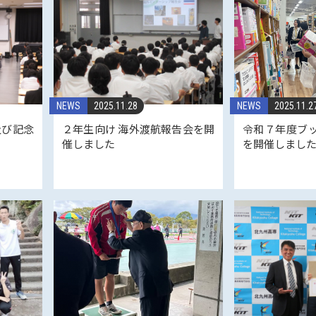
NEWS
2025.11.28
NEWS
2025.11.2
及び記念
２年生向け 海外渡航報告会を開
令和７年度ブ
催しました
を開催しまし