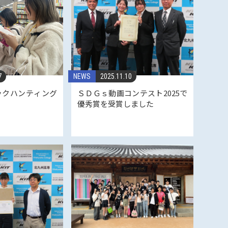
7
NEWS
2025.11.10
ックハンティング
ＳＤＧｓ動画コンテスト2025で
た
優秀賞を受賞しました