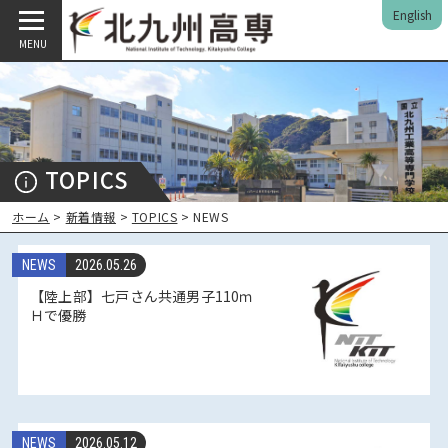
English
MENU
TOPICS
ホーム
>
新着情報
>
TOPICS
> NEWS
NEWS
2026.05.26
【陸上部】七戸さん共通男子110ｍ
Ｈで優勝
NEWS
2026.05.12