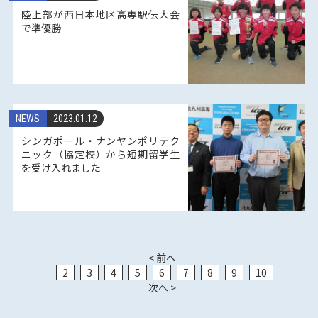
陸上部が西日本地区高専駅伝大会
で準優勝
NEWS
2023.01.12
シンガポール・ナンヤンポリテク
ニック（協定校）から短期留学生
を受け入れました
< 前へ
2
3
4
5
6
7
8
9
10
次へ >