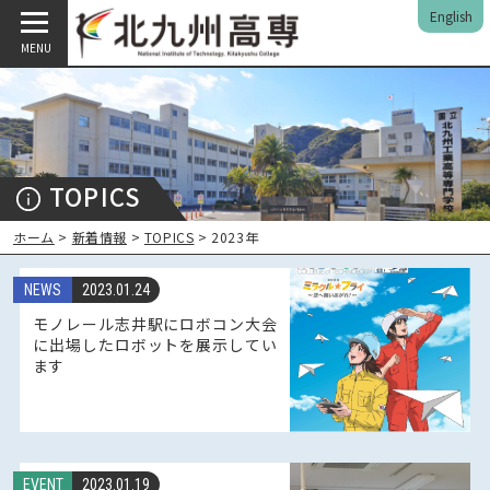
English
MENU
TOPICS
ホーム
>
新着情報
>
TOPICS
> 2023年
NEWS
2023.01.24
モノレール志井駅にロボコン大会
に出場したロボットを展示してい
ます
EVENT
2023.01.19