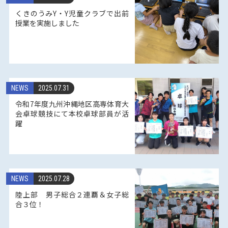
くきのうみY・Y児童クラブで出前
授業を実施しました
NEWS
2025.07.31
令和7年度九州沖縄地区高専体育大
会卓球競技にて本校卓球部員が活
躍
NEWS
2025.07.28
陸上部 男子総合２連覇＆女子総
合３位！