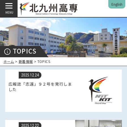
English
MENU
TOPICS
ホーム
>
新着情報
> TOPICS
2025.12.24
広報誌「志遠」９２号を発行しま
した
2025.12.22