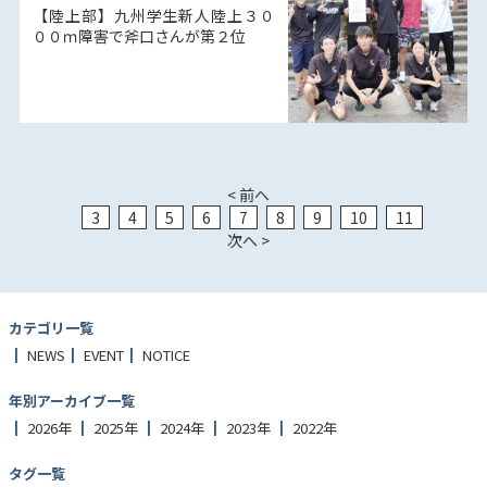
【陸上部】九州学生新人陸上３０
００ｍ障害で斧口さんが第２位
< 前へ
3
4
5
6
7
8
9
10
11
次へ >
カテゴリ一覧
NEWS
EVENT
NOTICE
年別アーカイブ一覧
2026年
2025年
2024年
2023年
2022年
タグ一覧